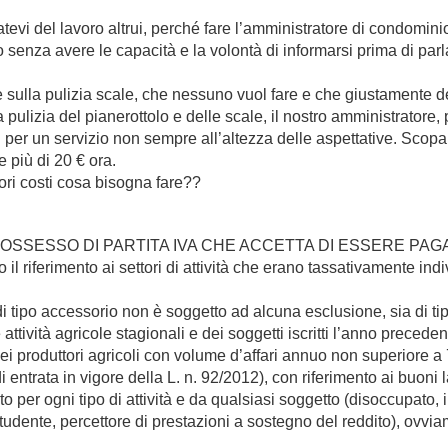
evi del lavoro altrui, perché fare l’amministratore di condominio
o senza avere le capacità e la volontà di informarsi prima di parl
e sulla pulizia scale, che nessuno vuol fare e che giustamente
la pulizia del pianerottolo e delle scale, il nostro amministratore
ati per un servizio non sempre all’altezza delle aspettative. Sco
 più di 20 € ora.
ori costi cosa bisogna fare??
OSSESSO DI PARTITA IVA CHE ACCETTA DI ESSERE PAG
il riferimento ai settori di attività che erano tassativamente ind
di tipo accessorio non è soggetto ad alcuna esclusione, sia di t
attività agricole stagionali e dei soggetti iscritti l’anno precede
e dei produttori agricoli con volume d’affari annuo non superiore a
 entrata in vigore della L. n. 92/2012), con riferimento ai buoni l
 per ogni tipo di attività e da qualsiasi soggetto (disoccupato
 studente, percettore di prestazioni a sostegno del reddito), ov