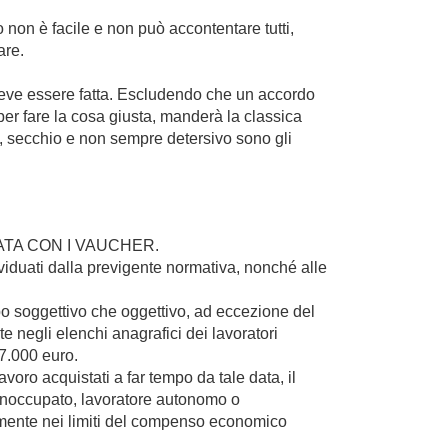
 non è facile e non può accontentare tutti,
are.
 deve essere fatta. Escludendo che un accordo
, per fare la cosa giusta, manderà la classica
pa, secchio e non sempre detersivo sono gli
ATA CON I VAUCHER.
ividuati dalla previgente normativa, nonché alle
ipo soggettivo che oggettivo, ad eccezione del
nte negli elenchi anagrafici dei lavoratori
 7.000 euro.
avoro acquistati a far tempo da tale data, il
, inoccupato, lavoratore autonomo o
viamente nei limiti del compenso economico