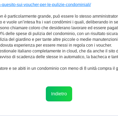
quesito-sui-voucher-per-le-pulizie-condominiali/
n è particolarmente grande, può essere lo stesso amministratore
so e vuole un’intesa fra i vari condòmini i quali, deliberando in
ssono chiamare coloro che desiderano lavorare ed essere pagati
% delle spese di pulizia del condominio, con un risultato sicur
izia del giardino e per tante altre piccole o medie manutenzion
la dovuta esperienza per essere messi in regola con i voucher.
gestionale italiano completamente in cloud, che da anche il sito de
’avviso di scadenza delle stesse in automatico, la bacheca e tan
tore e se abiti in un condominio con meno di 8 unità compra il g
Indietro