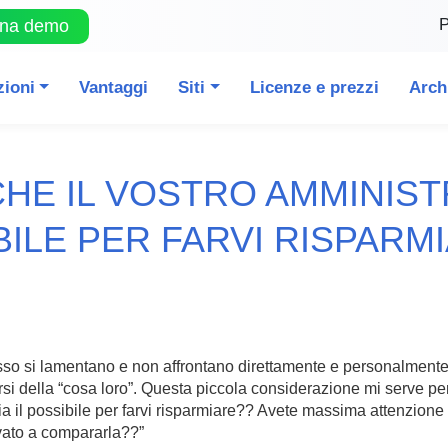
P
una demo
zioni
Vantaggi
Siti
Licenze e prezzi
Arch
CHE IL VOSTRO AMMINIST
BILE PER FARVI RISPARMI
sso si lamentano e non affrontano direttamente e personalmente 
rsi della “cosa loro”. Questa piccola considerazione mi serve per
ccia il possibile per farvi risparmiare?? Avete massima attenzion
vato a compararla??”