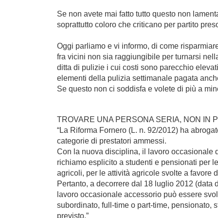
Se non avete mai fatto tutto questo non lamentat
soprattutto coloro che criticano per partito pres
Oggi parliamo e vi informo, di come risparmiar
fra vicini non sia raggiungibile per turnarsi nel
ditta di pulizie i cui costi sono parecchio elev
elementi della pulizia settimanale pagata anche
Se questo non ci soddisfa e volete di più a min
TROVARE UNA PERSONA SERIA, NON IN P
“La Riforma Fornero (L. n. 92/2012) ha abrogato 
categorie di prestatori ammessi.
Con la nuova disciplina, il lavoro occasionale 
richiamo esplicito a studenti e pensionati per le 
agricoli, per le attività agricole svolte a favor
Pertanto, a decorrere dal 18 luglio 2012 (data di
lavoro occasionale accessorio può essere svolto
subordinato, full-time o part-time, pensionato,
previsto.”