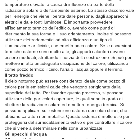
temperature elevate, a causa di influenze da parte della
radiazione solare o dell’ambiente esterno. Lo stesso discorso vale
per l’energia che viene liberata dalle persone, dagli apparecchi
elettrici e dalle fonti luminose. È importante provvedere
all’isolamento termico dell’edificio, avendo come punti di
riferimento la sua forma e il suo orientamento. Inoltre si possono
utilizzare elettrodomestici ad alta efficienza e un tipo di
illuminazione artificiale, che emetta poco calore. Se le escursioni
termiche esterne sono molto alte, gli apporti caloriferi devono
essere modulati, sfruttando l’inerzia della costruzione. Si può poi
mettere in atto un’adeguata dissipazione del calore, utilizzando
come pozzo termico il cielo, l’aria o l’acqua oppure il terreno.
Il tetto freddo
Il cielo notturno può essere considerato ideale come pozzo di
calore per le emissioni calde che vengono sprigionate dalla
superficie del tetto. Per favorire questo processo, si possono
utilizzare delle particolari coperture, le quali sono in grado di
riflettere la radiazione solare ed emettere energia termica. Si
possono applicare sull’estensione esterna dei colori chiari, che
abbiano caratteri non metallici. Questo sistema è molto utile per
proteggersi dal surriscaldamento estivo e per controllare il calore
che si viene a determinare nelle zone urbanizzate.
Gli specchi d’acqua