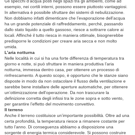
Gli specchi d’acqua posti negli spazi tra gli ambienti, come ad
esempio, nei cortili interni, possono essere piuttosto vantaggiosi.
In alternativa è possibile sfruttare dei sistemi di nebulizzazione.
Non dobbiamo infatti dimenticare che l’evaporazione dell’acqua
ha un grande potenziale di raffreddamento, perché, passando
dallo stato liquido a quello gassoso, riesce a sottrarre calore ai
locali. Affinché il tutto riesca in maniera ottimale, bisognerebbe
predisporre le condizioni per creare aria secca e non molto
umida.
L’aria notturna
Nelle località in cui si ha una forte differenza di temperatura tra
giorno e notte, si può sfruttare in maniera produttiva l’aria
notturna, immessa dentro casa, per ottenere un processo di
rinfrescamento. A questo scopo, è opportuno che le stanze siano
disposte in modo da non ostacolare il flusso della ventilazione e
sarebbe bene installare delle aperture automatiche, per ottenere
un’ottimizzazione dell’operazione. Da non trascurare la
definizione corretta degli infissi tra le zone sopra e sotto vento,
per garantire l’effetto del movimento convettivo.
Il terreno
Anche il terreno costituisce un’importante possibilità. Oltre ad una
certa profondità, la temperatura riesce a rimanere costante per
tutto l’anno. Di conseguenza abbiamo a disposizione una
sorgente di energia termica considerevole. Si possono costruire