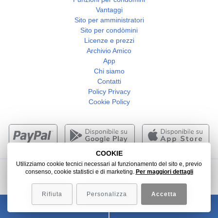
Vantaggi
Sito per amministratori
Sito per condòmini
Licenze e prezzi
Archivio Amico
App
Chi siamo
Contatti
Policy Privacy
Cookie Policy
COOKIE
Utilizziamo cookie tecnici necessari al funzionamento del sito e, previo
consenso, cookie statistici e di marketing.
Per maggiori dettagli
2026 -
Web Agency Verona
- Colombo 3000 srl
Rifiuta
Personalizza
Accetta
045 6305404
SCRIVICI