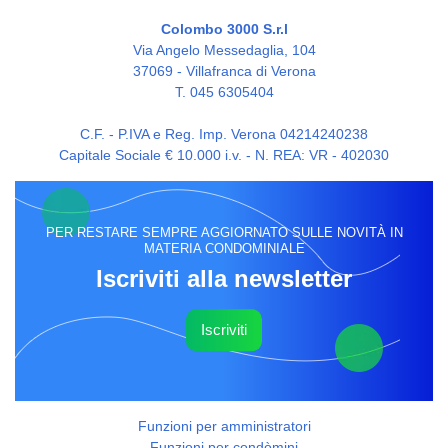
Colombo 3000 S.r.l
Via Angelo Messedaglia, 104
37069 - Villafranca di Verona
T. 045 6305404
C.F. - P.IVA e Reg. Imp. Verona 04214240238
Capitale Sociale € 10.000 i.v. - N. REA: VR - 402030
PER RESTARE SEMPRE AGGIORNATO SULLE NOVITÀ IN
MATERIA CONDOMINIALE
Iscriviti alla newsletter
Iscriviti
Funzioni per amministratori
Funzioni per condòmini