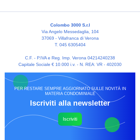
Colombo 3000 S.r.l
Via Angelo Messedaglia, 104
37069 - Villafranca di Verona
T. 045 6305404
C.F. - P.IVA e Reg. Imp. Verona 04214240238
Capitale Sociale € 10.000 i.v. - N. REA: VR - 402030
PER RESTARE SEMPRE AGGIORNATO SULLE NOVITÀ IN
MATERIA CONDOMINIALE
Iscriviti alla newsletter
Iscriviti