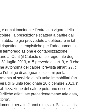
è ormai imminente l’entrata in vigore della
lare, la prescrizione scatterà a partire dal
on abbiano già provveduto a deliberare in tal
i rispettino le tempistiche per l’adeguamento,
 di termoregolazione e contabilizzazione
ne al Curit (il Catasto unico regionale degli
1 luglio 2013, n. 5 prevede all’art. 9, c. 3 che
e autonoma del calore, prevista all’art. 27, c.
a l’obbligo di adeguare i sistemi per la
ento al servizio di più unità immobiliari (art.
libera di Giunta Regionale 20 dicembre 2013, n.
ntabilizzazione del calore potranno essere
erifiche effettuate precedentemente tale data,
toria”.
rlomeno per altri 2 anni e mezzo. Passi la crisi