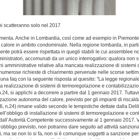
ni scatteranno solo nel 2017
 aumenta. Anche in Lombardia, così come ad esempio in Piemonte, 
calore in ambito condominiale. Nella regione lombarda, in partico
nte potrà essere rispettata in quegli stabili le cui assemblee n
inistratori, accomunati da un unico interrogativo: qualora non s
i amministrative relative alla mancata realizzazione di sistemi
umerose richieste di chiarimento pervenute nelle scorse settima
una faq con la seguente risposta al quesito: “La legge regionale 3
a realizzazione di sistemi di termoregolazione e contabilizzazion
24, si applichi a decorrere a partire dal 1 gennaio 2017. Tuttavi
azione autonoma del calore, previsto per gli impianti di riscaldam
06, n.24) rimane valido secondo le tempistiche dettate dalla De
dell’obbligo di installazione di sistemi di termoregolazione e co
ta dall’Autorità Competente successivamente al 1 gennaio 2017. V
l’obbligo previsto, non potranno dare seguito ad attività sanziona
tati, ma se non lo si fa, non si è comunque soggetti a sanzione pe