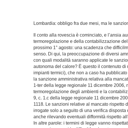
Lombardia: obbligo fra due mesi, ma le sanzio
Il conto alla rovescia è cominciato, e l’ansia
termoregolazione e della contabilizzazione del 
prossimo 1° agosto: una scadenza che difficilme
senso. Di qui, la preoccupazione di diversi amm
con quali modalità saranno applicate le sanzion
autonoma del calore? È questo il contenuto di n
impianti termici), che non a caso ha pubblicato 
la sanzione amministrativa relativa alla mancat
1-ter della legge regionale 11 dicembre 2006, n.
termoregolazione degli ambienti e la contabilizz
9, c. 1.c della legge regionale 11 dicembre 20
1118. Le sanzioni relative al mancato rispetto 
irrogate solo a seguito di una verifica dispos
anche rilevando eventuali difformità rispetto al
In altre parole: i termini di legge vanno rispet