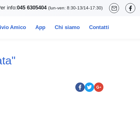
er info:
045 6305404
(lun-ven: 8:30-13/14-17:30)
ivio Amico
App
Chi siamo
Contatti
ata"