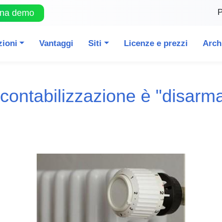
P
una demo
zioni
Vantaggi
Siti
Licenze e prezzi
Arch
contabilizzazione è "disarm