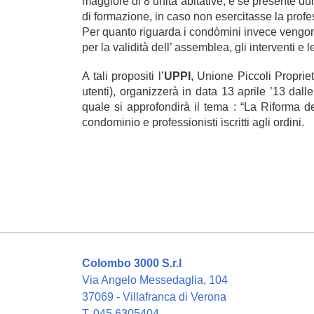
maggiore di 8 unità abitative, e se presente du
di formazione, in caso non esercitasse la pro
Per quanto riguarda i condòmini invece vengono
per la validità dell’ assemblea, gli interventi e
A tali propositi l’
UPPI
, Unione Piccoli Proprie
utenti), organizzerà in data 13 aprile ’13 da
quale si approfondirà il tema : “
La Riforma de
condominio e professionisti iscritti agli ordini.
Colombo 3000 S.r.l
Via Angelo Messedaglia, 104
37069 - Villafranca di Verona
T. 045 6305404