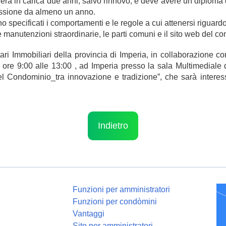
rerà in carica due anni, salvo rinnovo, e deve avere un diploma
fessione da almeno un anno.
 specificati i comportamenti e le regole a cui attenersi riguar
 le manutenzioni straordinarie, le parti comuni e il sito web del c
tari Immobiliari della provincia di Imperia, in collaborazione
lle ore 9:00 alle 13:00 , ad Imperia presso la sala Multimedi
l Condominio_tra innovazione e tradizione
”, che sarà interes
Indietro
Funzioni per amministratori
Funzioni per condòmini
Vantaggi
Sito per amministratori