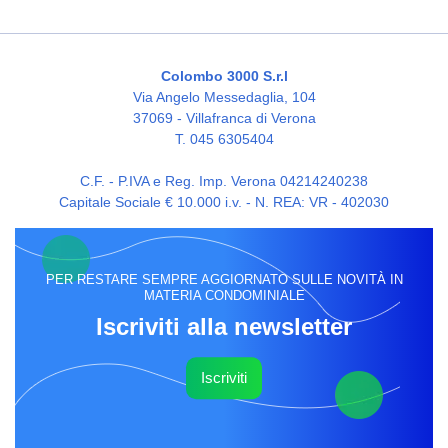
Colombo 3000 S.r.l
Via Angelo Messedaglia, 104
37069 - Villafranca di Verona
T. 045 6305404
C.F. - P.IVA e Reg. Imp. Verona 04214240238
Capitale Sociale € 10.000 i.v. - N. REA: VR - 402030
PER RESTARE SEMPRE AGGIORNATO SULLE NOVITÀ IN
MATERIA CONDOMINIALE
Iscriviti alla newsletter
Iscriviti