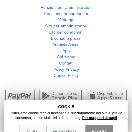
Funzioni per amministratori
Funzioni per condòmini
Vantaggi
Sito per amministratori
Sito per condòmini
Licenze e prezzi
Archivio Amico
App
Chi siamo
Contatti
Policy Privacy
Cookie Policy
COOKIE
Utilizziamo cookie tecnici necessari al funzionamento del sito e, previo
consenso, cookie statistici e di marketing.
Per maggiori dettagli
2026 -
Web Agency Verona
- Colombo 3000 srl
Rifiuta
Personalizza
Accetta