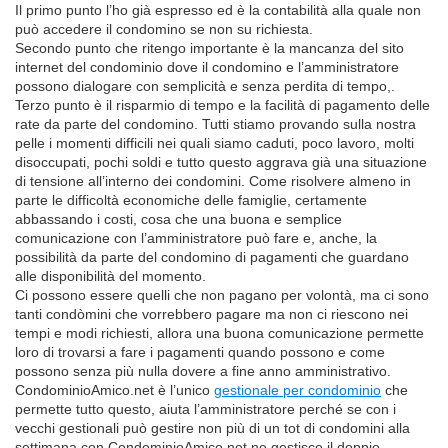
Il primo punto l’ho già espresso ed è la contabilità alla quale non
può accedere il condomino se non su richiesta.
Secondo punto che ritengo importante è la mancanza del sito
internet del condominio dove il condomino e l’amministratore
possono dialogare con semplicità e senza perdita di tempo,.
Terzo punto è il risparmio di tempo e la facilità di pagamento delle
rate da parte del condomino. Tutti stiamo provando sulla nostra
pelle i momenti difficili nei quali siamo caduti, poco lavoro, molti
disoccupati, pochi soldi e tutto questo aggrava già una situazione
di tensione all’interno dei condomini. Come risolvere almeno in
parte le difficoltà economiche delle famiglie, certamente
abbassando i costi, cosa che una buona e semplice
comunicazione con l’amministratore può fare e, anche, ­la
possibilità da parte del condomino di pagamenti che guardano
alle disponibilità del momento.­
Ci possono essere quelli che non pagano per volontà, ma ci sono
tanti condòmini che vorrebbero pagare ma non ci riescono nei
tempi e modi richiesti, allora una buona comunicazione permette
loro di trovarsi a fare i pagamenti quando possono e come
possono senza più nulla dovere a fine anno amministrativo.
CondominioAmico.net ­è l’unico
gestionale per condominio
che
permette tutto questo, aiuta l’amministratore perché se con i
vecchi gestionali può gestire non più di un tot di condomini alla
settimana con CondominioAmico.net ne gestisce il doppio.