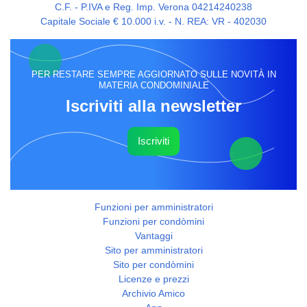
C.F. - P.IVA e Reg. Imp. Verona 04214240238
Capitale Sociale € 10.000 i.v. - N. REA: VR - 402030
PER RESTARE SEMPRE AGGIORNATO SULLE NOVITÀ IN
MATERIA CONDOMINIALE
Iscriviti alla newsletter
Iscriviti
Funzioni per amministratori
Funzioni per condòmini
Vantaggi
Sito per amministratori
Sito per condòmini
Licenze e prezzi
Archivio Amico