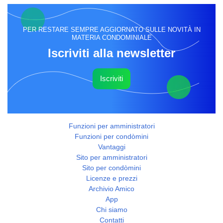
PER RESTARE SEMPRE AGGIORNATO SULLE NOVITÀ IN
MATERIA CONDOMINIALE
Iscriviti alla newsletter
Iscriviti
Funzioni per amministratori
Funzioni per condòmini
Vantaggi
Sito per amministratori
Sito per condòmini
Licenze e prezzi
Archivio Amico
App
Chi siamo
Contatti